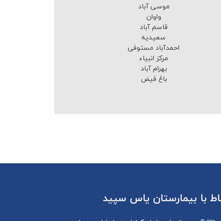
موسی آباد
واوان
قاسم آباد
سعیدیه
احمدآباد مستوفی
مرکز انبیاء
بهرام آباد
باغ فیض
باط با بیمارستان یاس سپید