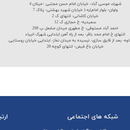
شهرك موسی آباد- خیابان امام حسن مجتبی –میلان 4
واوان- بلوار امام)ره-( خیابان شهید بهشتی- پلاک 7
خیابان کاشانی- انتهای ک 2
سعیدیه- خ حجازی ک 12
احمد آباد مستوفی- خ مطهری میدان مشعل پ 298
انتهای خ امام محد باقر- بعد از راه آهن ابتدایی شهرک انبیاء
وه- بعد از قایق سازی- نرسیده به میدان نماز- ابتدایی خیابان روستایی
خیابان باغ فیض- انتهای کوچه 28
شبکه های اجتماعی
ارت