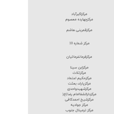
مركزاكبرآباد
مركزچهارده معصوم
مركزقمربنی هاشم
مرکز شماره 10
مركزفرمانفرمائیان
مركزابن سینا
مركزثلاث
مركزحكیم اعتماد
مركزپارك بعثت
مركزشهیدواحدی
مركزدارالشفاامام رضا)ع(
مركزشیخ احمدكافی
مرکز جوادیه
مرکز ترمینال جنوب