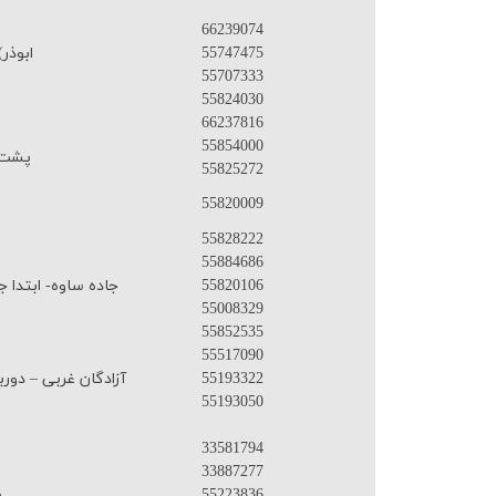
66239074
55747475
ابوذر)فلاح(
55707333
55824030
66237816
55854000
پشت پ
55825272
55820009
55828222
55884686
55820106
جاده ساوه- ابتدا جاده )خل
55008329
55852535
55517090
55193322
آزادگان غربی – دور
55193050
33581794
33887277
55223836
ب