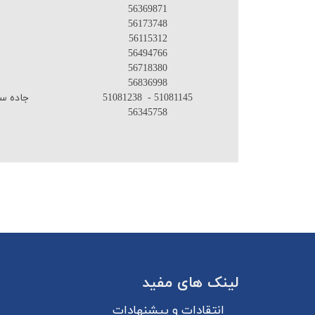
56369871
56173748
56115312
56494766
56718380
56836998
51081238 - 51081145
جاده سا
56345758
لینک های مفید
انتقادات و پیشنهادات