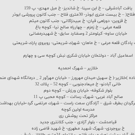
یافت آبادشرقی – خ ابن سینا- خ شاندیز- خ مبل مهدی- پ 159
 – خ بیست متری ابوذر- 30متری فلاح – جنب كانون پرورشی ابوذر
خ قزوین- دوراهی قپان- خ عبیدزاكانی- جنب كانون میثم
قلعه مرغی – خ زمزم – چهارراه صالح نیا- كوچه باغ
خیابان ساوه- كیلومتر 2 وصفنارد سابق- خ شهیدرمضانی
ادگان قلعه مرغی – خ ماهان- شهرك شریعتی- روبروی پارك شریعتی
اسماعیل آباد - دولتخان خیابان شکری نبش کوچه سی و چهارم
خلازیر – شهرک احمدیه
ازیر-( خ سهیل-میدان مهرورز – خیابان مهرآور 2 _ درمانگاه شهدای منطقه 19
خانی آبادنو- خ میعادجنوبی – كوچه 52 – پلاك 32
بلوار شکوفه- خیابان ورزش – کوچه دوم
صالح آباد غربی- شهرک رسالت – کوچه محبی پ 11
برگردان بطرف شرق – آزادگان سمت راست – شهرك مرتضی گرد-خیابان بهداشت 
مدرسه اولین کوچه
مراکز تحت پوشش ری
قیامدشت - بلوار آزادی - جنب کلانتری جدید
خ بروجردی- شهرک شهید مطهری- خ شهید قاضی زاده
اقر آباد بهشت زهرا- میدان فاتحی- انتهای 24متری طالقانی شرقی