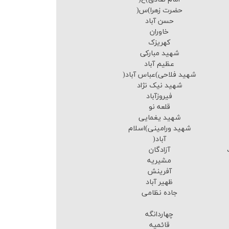
حضرت زهرا)س(
حسن آباد
خاوران
کهریزک
شهید مبارکی
عظیم آباد
شهید فلاحی)عباس آباد(
شهید نیک نژاد
فیروزآباد
قلعه نو
شهید یغمایی
شهید ورامینی)اسلام
آباد(
آزادگان
مشیریه
آفرینش
ظهیر آباد
جاده نظامی
چهاردانگه
قائمیه