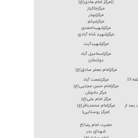
)مركز امام هادی)ع((
مركزخاكباز
مركزابوذر
مركزمیثم
مركزشهیداحمدی
مركزشهید شاه آبادی
مركزشهیدآیت
مركزاسماعیل آباد
دولتخان
مركزامام جعفر صادق)ع(
مركزنعمت آباد
مركزامام حسن مجتبی)ع(
مرکز دادوش
مرکز امام علی)ع(
بعد از
مرکزامام محمدباقر)ع(
)مرکز روستایی(
حضرت امام رضا)ع
شهدای بدر
امام صادق)ع(