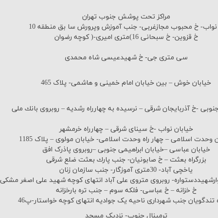
مراکز تحت پوشش جنوب تهران
نواب- خ محبوب مجازغربی- جنب آموزش وپرورش سا بق منطقه 10
خ قزوین- خ سبحانی 16)متری امیری-( كوچه رضوان
سی متری جی- خ شهیدعیسی شاه محمدی
خیابان خوش – بین خیابان امام خمینی و هاشمی- پلاک 465
جنوبی -خ آذربایجان شرقی – نرسیده به چهارراه رشدیه – روبروی بانك ملی
خیابان نواب -خ سینای شرقی – چهارراه خرمشهر
 وحدت اسلامی – چهار راه وحدت اسلامی- خیابان مولوی – پلاک 1185
خیابان عباسی –خیابان ابراهیمی جنوبی –روبروی پاذرک افق
بزرگراه بعثت – خ صابونیان- جنب پارك بعثت ضلع شرقی
یاخچی آباد- 30متری آموزگار- جنب سازمان زنان
لوارشهیددستواره- روبروی متروی علی آباد انتهای کوچه شهید علی اصغر مشكی
خ خزانه – خ عباسی- فلكه سوم – جنب تره بارخزانه
ه تندگویان جنب شهرداری ناحیه یک جوادیه انتهای کوچه خواستار-پ46
ترمینال جنوب- نزدیک مسجد