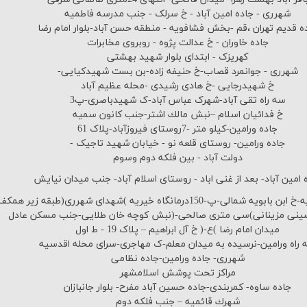
شهرری - جاده امین آباد - خ سرلک - جنب مدرسه فاطمیه
ه قدیم تهران ،قم -بخش فشافویه - منطقه حسن آباد-بلوار امام رضا
جاده خاوران - خ عدالت پژوه - روبروی مخابرات
کهریزک - ابتدای بلوار شهید بهشتی
شهرری - جوانمرد قصاب-خ حنیفه زاده-بن بست شهیدکیایی-
خ شهیدرجایی -خ هادی رشیدی -محله عظیم آباد
سه راه تقی آباد-شهرک عباس آباد-ک شهیدباصری-پ3
خ فدائیان اسلام –نبش مالك اشتر-جنب كانون سمیه
جاده ورامین-كیلو متر -7روستای فیروزآباد-پلاک 61
جاده ورامین- روستای قلعه نو - خیابان شهید تاجیک -
دولت آباد - بین فلكه دوم وسوم
 امین آباد- بعد از غنی اباد - روستای اسلام آباد- جنب میدان نیایش
شمالی-پ-150درمانگاه خیریه )شهدای شهرری(طبقه زیر همکف
ینی مزینانی)سی متری صالحی-(نبش کوچه خان طلایی-جنب مسکن عادل
میدان امام رضا )ع-( خ آل ابراهیم – پلاک 19 - ط اول
 راه ورامین-نرسیده به میدان معلم-ک مهاجری-سرای محله اقدسیه
شهرری- جاده ورامین-جاده نظامی
مراکز تحت پوشش اسلامشهر
جاده ساوه- کمربندی-جاده حسین آباد مفرح- بلوار جانبازان
شهرك قائمیه – جنب فلكه دوم