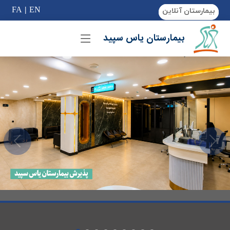
if (Model != null) {
FA
|
EN
بیمارستان آنلاین
بیمارستان یاس سپید