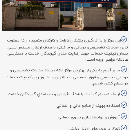
اين مركز با به كارگيری پزشكان كارامد و كاركنان متعهد ، ارائه مطلوب
ترين خدمات تشخيصي، درماني و مراقبتي با هدف ارتقاي مستمر ايمني
بيمار وكيفيت خدمات جهت رضايت مندی گيرندگان خدمت با دسترسي
عادلانه فراهم آورده است.
ما بر آنیم به یکی از بهترین مراكز ارائه دهنده خدمات تشخيصي و
درماني تخصصي و فوق تخصصي با بالاترين و به روزترين كيفيت خدمات
در سطح كشور شویم.
ارتقاء مستمر کيفيت با هدف افزايش رضايتمندي گيرندگان خدمت
استفاده بهينه از منابع مالي و انساني
آموزش و توانمندسازی نیروی انسانی
تمركز بر محورهای اعتبار بخشي